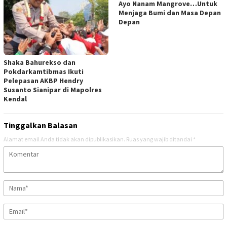
Ayo Nanam Mangrove…Untuk
Menjaga Bumi dan Masa Depan
Depan
​Shaka Bahurekso dan
Pokdarkamtibmas Ikuti
Pelepasan AKBP Hendry
Susanto Sianipar di Mapolres
Kendal
Tinggalkan Balasan
Alamat email Anda tidak akan dipublikasikan.
Ruas yang wajib ditandai
*