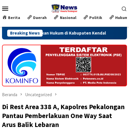
Loncat
Menu
ke
Mobile
konten
Berita
Daerah
Nasional
Politik
Hukum
nergi Penegakan Hukum di Kabupaten Kendal
Breaking News
Jateng Siapk
Beranda
Uncategorized
Di Rest Area 338 A, Kapolres Pekalongan
Pantau Pemberlakuan One Way Saat
Arus Balik Lebaran