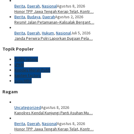
Berita
,
Daerah
,
Nasional
Agustus 8, 2026
Honor TPP Jawa Tengah Kerap Telat, Kontr…
Berita
,
Budaya
,
Daerah
Agustus 2, 2026
Resmi! Jalan Petamanan–Kalisalak Bergant…
Berita
,
Daerah
,
Hukum
,
Nasional
Juli 5, 2026
Janda Perwira Polri Laporkan Dugaan Pela…
Topik Populer
Polda Jateng
LPKM
Kopdes Merah Putih
kapten factory
susu MBG
Ragam
Uncategorized
Agustus 8, 2026
Kapolres Kendal Kunjungi Panti Asuhan Mu…
Berita
,
Daerah
,
Nasional
Agustus 8, 2026
Honor TPP Jawa Tengah Kerap Telat, Kontr…