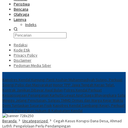
Peristiwa
Bencana
Olahraga
Lainnya
Indeks
Redaksi
Kode Etik
Privacy Policy
Disclaimer
Pedoman Media Siber
Breaking News
Kapolres Kendal Kunjungi Panti Asuhan Muhammadiyah Sutejo, Perkuat
Sinergi Polisi dan Masyarakat
Honor TPP Jawa Tengah Kerap Telat,
Kontrak Janjikan Dibayar Awal Bulan
Polres Kendal Perkuat
Kesiapsiagaan Penanganan Karhutla Lewat Apel Siaga Bhayangkara
Satu
Minggu Jelang Penutupan, Satgas TMMD Ormas dan Warga Kejar Waktu
Demi Tuntaskan Sasaran Fisik
Kapolres Kendal Sambangi Kejari, Perkuat
Sinergi Penegakan Hukum di Kabupaten Kendal
Beranda
Uncategorized
Cegah Kasus Korupsi Dana Desa, Ahmad
Luthfi: Pengelolaan Perlu Pendampingan