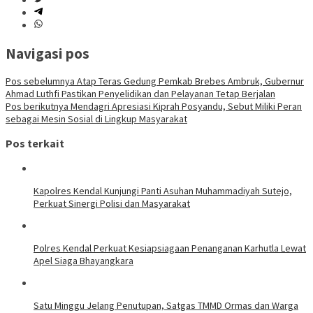
Navigasi pos
Pos sebelumnya
Atap Teras Gedung Pemkab Brebes Ambruk, Gubernur
Ahmad Luthfi Pastikan Penyelidikan dan Pelayanan Tetap Berjalan
Pos berikutnya
Mendagri Apresiasi Kiprah Posyandu, Sebut Miliki Peran
sebagai Mesin Sosial di Lingkup Masyarakat
Pos terkait
Kapolres Kendal Kunjungi Panti Asuhan Muhammadiyah Sutejo,
Perkuat Sinergi Polisi dan Masyarakat
Polres Kendal Perkuat Kesiapsiagaan Penanganan Karhutla Lewat
Apel Siaga Bhayangkara
Satu Minggu Jelang Penutupan, Satgas TMMD Ormas dan Warga