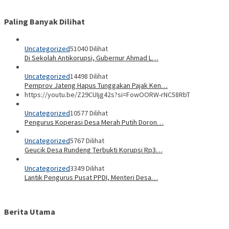
Paling Banyak Dilihat
Uncategorized
51040 Dilihat
Di Sekolah Antikorupsi, Gubernur Ahmad L…
Uncategorized
14498 Dilihat
Pemprov Jateng Hapus Tunggakan Pajak Ken…
https://youtu.be/Z29CUIjg42s?si=FowOORW-rNC58RbT
Uncategorized
10577 Dilihat
Pengurus Koperasi Desa Merah Putih Doron…
Uncategorized
5767 Dilihat
Geucik Desa Rundeng Terbukti Korupsi Rp3…
Uncategorized
3349 Dilihat
Lantik Pengurus Pusat PPDI, Menteri Desa…
Berita Utama